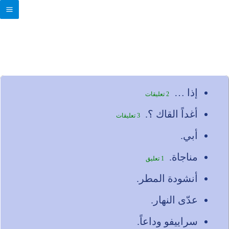
خطي
لى
قصائد اعجبتني
لمحتوى
إذا …
2 تعليقات
أغداً القاك ؟.
3 تعليقات
أبي.
مناجاة.
1 تعليق
أنشودة المطر.
عدّى النهار.
سراييفو وداعاً.