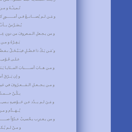
………………………
تُـمـِتـْـهُ و مـن
و مَـن لـم يُصـــانــعْ فـي أمــــــورٍ كـ
………………………
يُـضَـرَّسْ بــأنـْ
و من يـجـعلِ الـمـعروفَ من دونِ عِــر
………………………
يَـفِـرْهُ و مـن ل
و َمَـن يَـكُ ذا فـضْـلٍ فيـَـبْـخَـلْ بـفـضْـ
………………………
عـلـى قَـوْمـِـهِ
و مـن هــابَ أســـــبابَ المــنَايـا يَـنَـلْ
………………………
و إن يَــرْقَ أس
و مـن يـجــعـلِ الـمَـــعـرُوفَ في غيرِ 
………………………
يـكُـنْ حـــمـدُهُ 
و مَـنَ لـم يــذُد عـن حَــوْضـِهِ بـسـِـــ
………………………
يُــهَــدَّم و مـ
و من يـغـترِب يـحْسـِبْ عـدُوّاً صـــــدَ
………………………
و مـنْ لـم يُـكــر