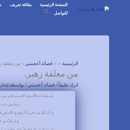
خطي
الصفحة الرئيسية
بطاقة تعريف
س
لى
SEARCH
للتواصل
FOR:
لمحتوى
SEARCH BUTTON
الرئيسية
قصائد أعجبتني
من معلقة ز
من معلقة زهير.
اترك تعليقاً
/
قصائد أعجبتني
/ بواسطة
إبحار
سَــئِمْتُ تـكالــيفَ الحـــيــاةِ و من 
………………………
ثــمانـين حَــــــ
و أعــلمُ مــا فـي الــيوْمِ و الأمـسِ قــ
………………………
وَ لــكنـّنـي ع
رَأيـتُ الـمــَنايـا خبطَ عشـواءَ مـن تُ