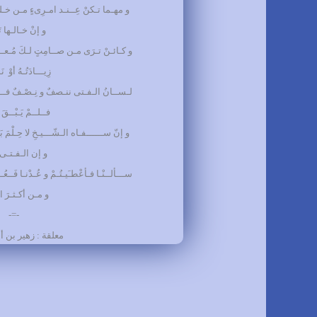
و مهـما تـكنْ عِــنـد امـرِىءٍ مـن خـلـ
………………………
و إنْ خـالـها ت
و كـائـنْ تـرَى مـن صــامِتٍ لـكَ مُـعــ
………………………
زِيـــادَتُـهُ أوْ ن
لـســانُ الـفـتى ننـصفٌ و نِـصْـفٌ فــــ
………………………
فــلــمْ يَـبْــقَ
و إنّ ســــــفـاه الـشّـــيـخِ لا حِـلْمَ بَـع
………………………
و إن الـفـتـى بـ
ســـألــنْـا فـأعْطـَيـتُـمْ و عُـدْنـا فَــعُــ
………………………
و مـن أكـثـرَ الـ
-=-
معلقة : زهير بن 