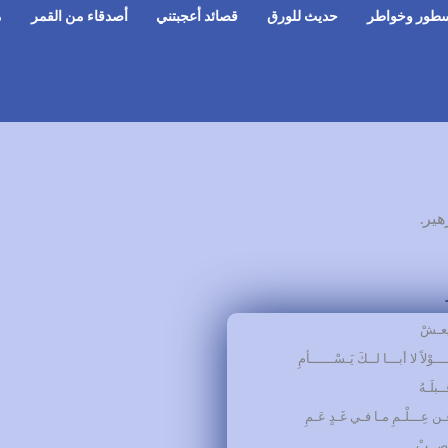
طور وخواطر
حديث للورق
قصائد أعجبتني
أصدقاء من القمر
م
هير.
يعـشْ
………………………
ـوْلاً لا أبـــا لــكَ يَـسْــــــأمِ
بلَـهُ
………………………
ـن عِـــلْـمِ مـا فـي غَـدٍ عَـمِ
ـصــبْ
………………………