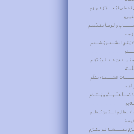
 تُـخطـىءْ يُـعَــــمّـَرْ فـيهـرَمِ
ثـيـرةٍ
………………………
يــــــــابٍ و َيُـوطـأ بـمَـنـْسـِمِ
ْضِـه
………………………
ا يَـتّـقِ الـشّـــتـمَ يُـشّـــتـمِ
ــــلهِ
………………………
 يُـســتَـغنَ عــنــهُ و يُـذْمَـمِ
ـنــَهُ
………………………
ـــــبـابَ السّـــــمـاءِ بسُلّمِ
أهلِهِ
………………………
ذَمـــاً عـلَــيــــْهِ و يَـــنْــدَمِ
لاحِهِ
………………………
ن لا يـظـلـِمِ الـــنّاسَ يُــظـلمِ
يـقـهُ
………………………
ِّمْ نـَفــــــسَــهُ لـم يـكــرَّمِ