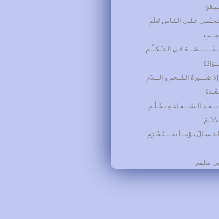
يـقةٍ
………………………
َـخـْفـى عـلـى الـنّـاس تُعلَمِ
جِــبٍ
………………………
َــقْـــــــصُـــهُ فـي الـتـّـكَـلّـمِ
ؤادُهُ
………………………
 إلا صُـــورَةُ الـلــحمِ و الـــدّمِ
ْـدَهُ
………………………
ـعـد الـسّـــفـاهـَةِ يـحْـلُـمِ
دْتـُـمُ
………………………
تـسـآلَ يـوْمــاً سَــــيُـحْـرَمِ
أبي سلمى